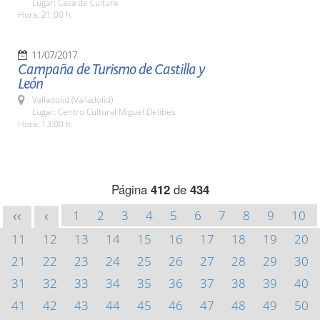
Lugar: Casa de Cultura
Hora: 21:00 h.
11/07/2017
Campaña de Turismo de Castilla y
León
Valladolid (Valladolid)
Lugar: Centro Cultural Miguel Delibes
Hora: 13:00 h.
Página
412
de
434
1
2
3
4
5
6
7
8
9
10
<<
<
11
12
13
14
15
16
17
18
19
20
21
22
23
24
25
26
27
28
29
30
31
32
33
34
35
36
37
38
39
40
41
42
43
44
45
46
47
48
49
50