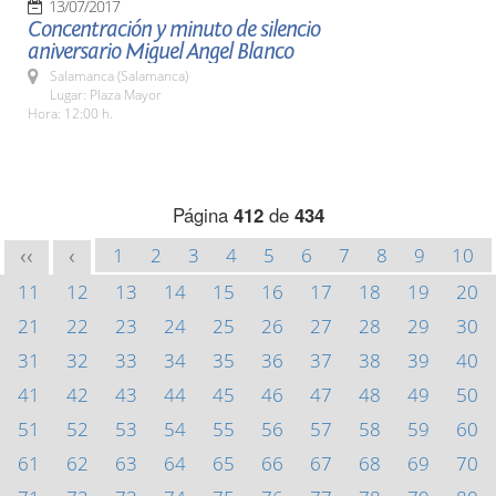
13/07/2017
Concentración y minuto de silencio
aniversario Miguel Angel Blanco
Salamanca (Salamanca)
Lugar: Plaza Mayor
Hora: 12:00 h.
Página
412
de
434
1
2
3
4
5
6
7
8
9
10
<<
<
11
12
13
14
15
16
17
18
19
20
21
22
23
24
25
26
27
28
29
30
31
32
33
34
35
36
37
38
39
40
41
42
43
44
45
46
47
48
49
50
51
52
53
54
55
56
57
58
59
60
61
62
63
64
65
66
67
68
69
70