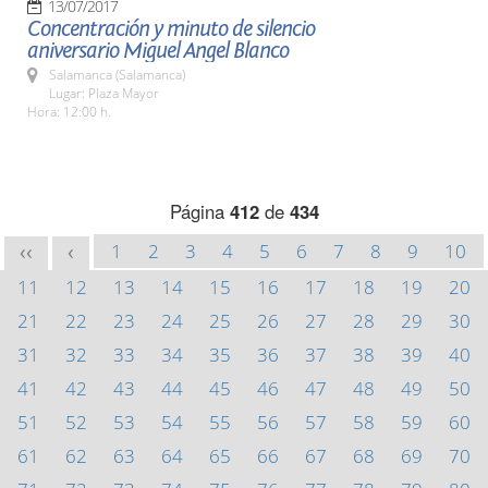
13/07/2017
Concentración y minuto de silencio
aniversario Miguel Angel Blanco
Salamanca (Salamanca)
Lugar: Plaza Mayor
Hora: 12:00 h.
Página
412
de
434
1
2
3
4
5
6
7
8
9
10
<<
<
11
12
13
14
15
16
17
18
19
20
21
22
23
24
25
26
27
28
29
30
31
32
33
34
35
36
37
38
39
40
41
42
43
44
45
46
47
48
49
50
51
52
53
54
55
56
57
58
59
60
61
62
63
64
65
66
67
68
69
70