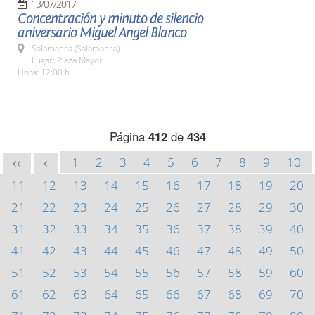
13/07/2017
Concentración y minuto de silencio
aniversario Miguel Angel Blanco
Salamanca (Salamanca)
Lugar: Plaza Mayor
Hora: 12:00 h.
Página
412
de
434
1
2
3
4
5
6
7
8
9
10
<<
<
11
12
13
14
15
16
17
18
19
20
21
22
23
24
25
26
27
28
29
30
31
32
33
34
35
36
37
38
39
40
41
42
43
44
45
46
47
48
49
50
51
52
53
54
55
56
57
58
59
60
61
62
63
64
65
66
67
68
69
70