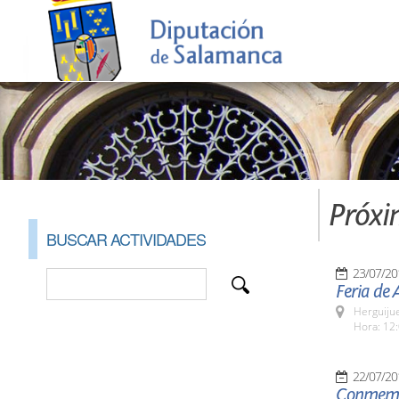
Próxi
BUSCAR ACTIVIDADES
23/07/20
Feria de 
Herguijue
Hora: 12:
22/07/20
Conmemor