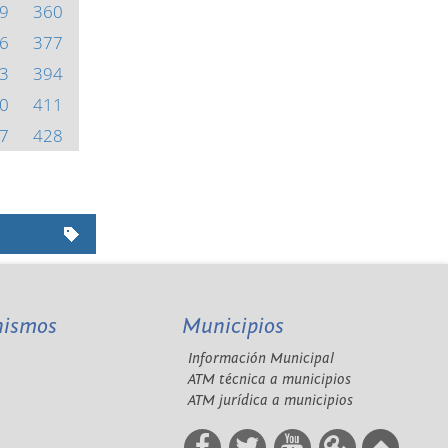
9
360
6
377
3
394
0
411
7
428
nismos
Municipios
Información Municipal
A
ATM técnica a municipios
ATM jurídica a municipios