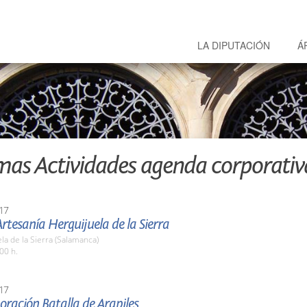
LA DIPUTACIÓN
Á
mas Actividades agenda corporativ
17
Artesanía Herguijuela de la Sierra
la de la Sierra (Salamanca)
00 h.
17
ación Batalla de Arapiles