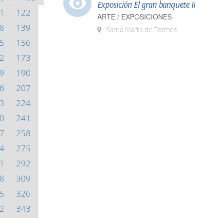
Exposición El gran banquete II
1
122
ARTE / EXPOSICIONES
8
139
Santa Marta de Tormes
5
156
2
173
9
190
6
207
3
224
0
241
7
258
4
275
1
292
8
309
5
326
2
343