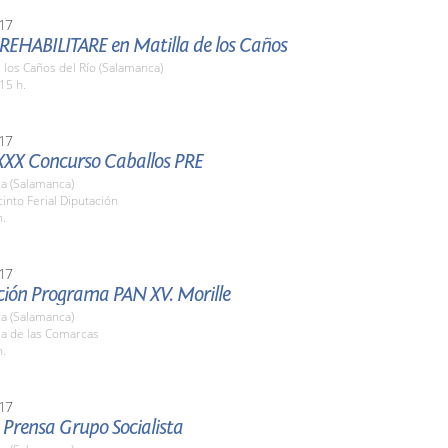
17
 REHABILITARE en Matilla de los Caños
e los Caños del Río (Salamanca)
15 h.
17
XXX Concurso Caballos PRE
a (Salamanca)
cinto Ferial Diputación
h.
17
ción Programa PAN XV. Morille
a (Salamanca)
la de las Comarcas
h.
17
 Prensa Grupo Socialista