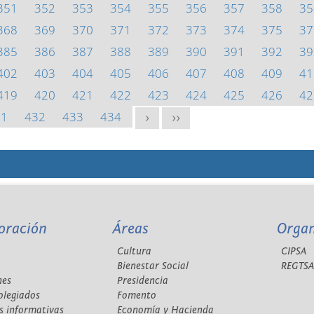
351
352
353
354
355
356
357
358
35
368
369
370
371
372
373
374
375
37
385
386
387
388
389
390
391
392
39
402
403
404
405
406
407
408
409
41
419
420
421
422
423
424
425
426
42
31
432
433
434
>
>>
oración
Áreas
Orga
Cultura
CIPSA
Bienestar Social
REGTS
nes
Presidencia
olegiados
Fomento
s informativas
Economía y Hacienda