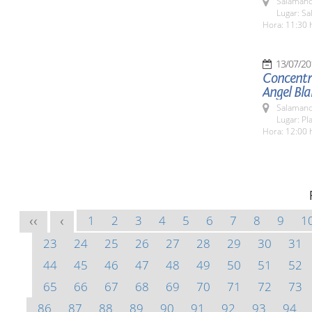
Salamanc
Lugar: Sa
Hora: 11:30 
13/07/20
Concentra
Angel Bl
Salamanc
Lugar: Pl
Hora: 12:00 
1
2
3
4
5
6
7
8
9
1
<<
<
23
24
25
26
27
28
29
30
31
44
45
46
47
48
49
50
51
52
65
66
67
68
69
70
71
72
73
86
87
88
89
90
91
92
93
94