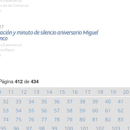
a (Salamanca)
la de las Comarcas
h.
17
ción y minuto de silencio aniversario Miguel
anco
a (Salamanca)
aza Mayor
h.
Página
412
de
434
0
11
12
13
14
15
16
17
18
19
20
32
33
34
35
36
37
38
39
40
41
53
54
55
56
57
58
59
60
61
62
74
75
76
77
78
79
80
81
82
83
95
96
97
98
99
100
101
102
103
1