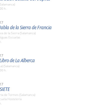
(Salamanca)
00 h.
17
Habla de la Sierra de Francia
a de la Sierra (Salamanca)
tiguas Escuelas
h.
17
 Libro de La Alberca
La) (Salamanca)
00 h.
17
SIETE
rta de Tormes (Salamanca)
cuela Hostelería
h.