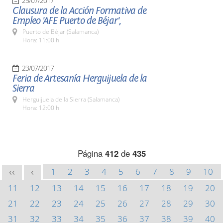
25/07/2017
Clausura de la Acción Formativa de
Empleo 'AFE Puerto de Béjar',
Puerto de Béjar (Salamanca)
Hora: 11:00 h.
23/07/2017
Feria de Artesanía Herguijuela de la
Sierra
Herguijuela de la Sierra (Salamanca)
Hora: 12:00 h.
Página
412
de
435
1
2
3
4
5
6
7
8
9
10
<<
<
11
12
13
14
15
16
17
18
19
20
21
22
23
24
25
26
27
28
29
30
31
32
33
34
35
36
37
38
39
40