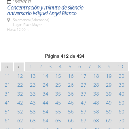
13/07/2017
Concentración y minuto de silencio
aniversario Miguel Angel Blanco
Salamanca (Salamanca)
Lugar: Plaza Mayor
Hora: 12:00 h.
Página
412
de
434
1
2
3
4
5
6
7
8
9
10
<<
<
11
12
13
14
15
16
17
18
19
20
21
22
23
24
25
26
27
28
29
30
31
32
33
34
35
36
37
38
39
40
41
42
43
44
45
46
47
48
49
50
51
52
53
54
55
56
57
58
59
60
61
62
63
64
65
66
67
68
69
70