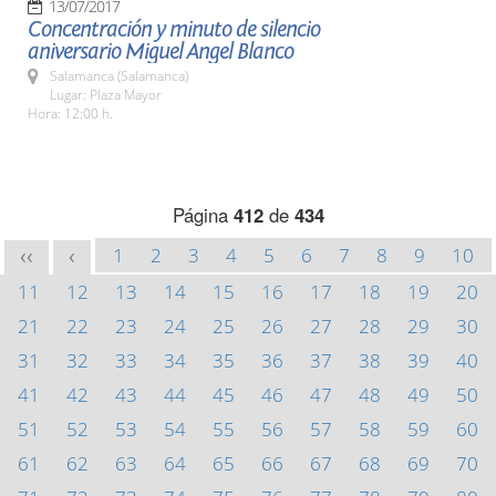
13/07/2017
Concentración y minuto de silencio
aniversario Miguel Angel Blanco
Salamanca (Salamanca)
Lugar: Plaza Mayor
Hora: 12:00 h.
Página
412
de
434
1
2
3
4
5
6
7
8
9
10
<<
<
11
12
13
14
15
16
17
18
19
20
21
22
23
24
25
26
27
28
29
30
31
32
33
34
35
36
37
38
39
40
41
42
43
44
45
46
47
48
49
50
51
52
53
54
55
56
57
58
59
60
61
62
63
64
65
66
67
68
69
70