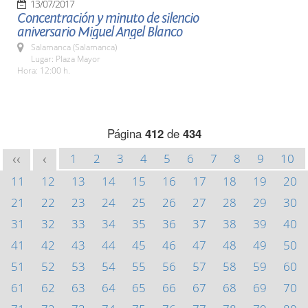
13/07/2017
Concentración y minuto de silencio
aniversario Miguel Angel Blanco
Salamanca (Salamanca)
Lugar: Plaza Mayor
Hora: 12:00 h.
Página
412
de
434
1
2
3
4
5
6
7
8
9
10
<<
<
11
12
13
14
15
16
17
18
19
20
21
22
23
24
25
26
27
28
29
30
31
32
33
34
35
36
37
38
39
40
41
42
43
44
45
46
47
48
49
50
51
52
53
54
55
56
57
58
59
60
61
62
63
64
65
66
67
68
69
70