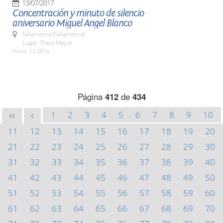
13/07/2017
Concentración y minuto de silencio
aniversario Miguel Angel Blanco
Salamanca (Salamanca)
Lugar: Plaza Mayor
Hora: 12:00 h.
Página
412
de
434
1
2
3
4
5
6
7
8
9
10
<<
<
11
12
13
14
15
16
17
18
19
20
21
22
23
24
25
26
27
28
29
30
31
32
33
34
35
36
37
38
39
40
41
42
43
44
45
46
47
48
49
50
51
52
53
54
55
56
57
58
59
60
61
62
63
64
65
66
67
68
69
70