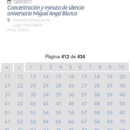
13/07/2017
Concentración y minuto de silencio
aniversario Miguel Angel Blanco
Salamanca (Salamanca)
Lugar: Plaza Mayor
Hora: 12:00 h.
Página
412
de
434
1
2
3
4
5
6
7
8
9
10
<<
<
11
12
13
14
15
16
17
18
19
20
21
22
23
24
25
26
27
28
29
30
31
32
33
34
35
36
37
38
39
40
41
42
43
44
45
46
47
48
49
50
51
52
53
54
55
56
57
58
59
60
61
62
63
64
65
66
67
68
69
70