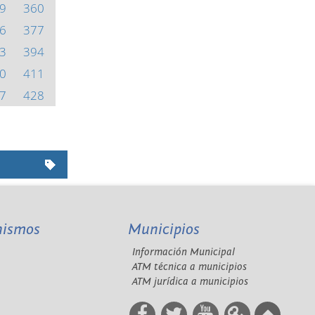
9
360
6
377
3
394
0
411
7
428
nismos
Municipios
Información Municipal
A
ATM técnica a municipios
ATM jurídica a municipios