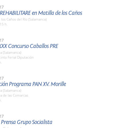
17
 REHABILITARE en Matilla de los Caños
e los Caños del Río (Salamanca)
15 h.
17
XXX Concurso Caballos PRE
a (Salamanca)
cinto Ferial Diputación
h.
17
ción Programa PAN XV. Morille
a (Salamanca)
la de las Comarcas
h.
17
 Prensa Grupo Socialista