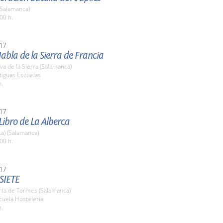
(Salamanca)
00 h.
17
Habla de la Sierra de Francia
a de la Sierra (Salamanca)
tiguas Escuelas
h.
17
 Libro de La Alberca
La) (Salamanca)
00 h.
17
SIETE
rta de Tormes (Salamanca)
cuela Hostelería
h.