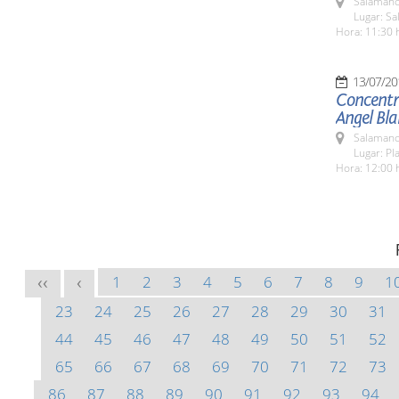
Salamanc
Lugar: Sa
Hora: 11:30 
13/07/20
Concentra
Angel Bl
Salamanc
Lugar: Pl
Hora: 12:00 
1
2
3
4
5
6
7
8
9
1
<<
<
23
24
25
26
27
28
29
30
31
44
45
46
47
48
49
50
51
52
65
66
67
68
69
70
71
72
73
86
87
88
89
90
91
92
93
94