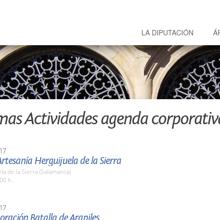
LA DIPUTACIÓN
Á
mas Actividades agenda corporativ
17
Artesanía Herguijuela de la Sierra
la de la Sierra (Salamanca)
00 h.
17
ación Batalla de Arapiles