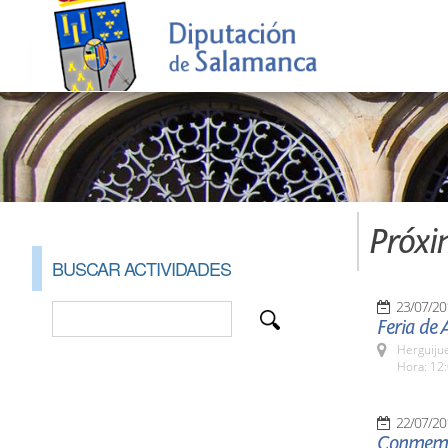
Próxi
BUSCAR ACTIVIDADES
23/07/20
Feria de 
Herguijue
Hora: 12:
22/07/20
Conmemor