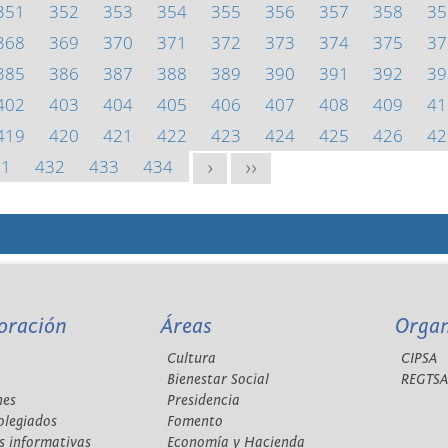
351
352
353
354
355
356
357
358
35
368
369
370
371
372
373
374
375
37
385
386
387
388
389
390
391
392
39
402
403
404
405
406
407
408
409
41
419
420
421
422
423
424
425
426
42
31
432
433
434
>
>>
oración
Áreas
Orga
Cultura
CIPSA
Bienestar Social
REGTS
nes
Presidencia
olegiados
Fomento
s informativas
Economía y Hacienda