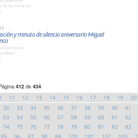
a (Salamanca)
la de las Comarcas
h.
17
ción y minuto de silencio aniversario Miguel
anco
a (Salamanca)
aza Mayor
h.
Página
412
de
434
0
11
12
13
14
15
16
17
18
19
20
32
33
34
35
36
37
38
39
40
41
53
54
55
56
57
58
59
60
61
62
74
75
76
77
78
79
80
81
82
83
95
96
97
98
99
100
101
102
103
1