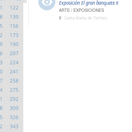
Exposición El gran banquete II
1
122
ARTE / EXPOSICIONES
8
139
Santa Marta de Tormes
5
156
2
173
9
190
6
207
3
224
0
241
7
258
4
275
1
292
8
309
5
326
2
343