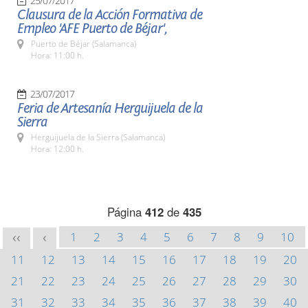
25/07/2017
Clausura de la Acción Formativa de
Empleo 'AFE Puerto de Béjar',
Puerto de Béjar (Salamanca)
Hora: 11:00 h.
23/07/2017
Feria de Artesanía Herguijuela de la
Sierra
Herguijuela de la Sierra (Salamanca)
Hora: 12:00 h.
Página
412
de
435
1
2
3
4
5
6
7
8
9
10
<<
<
11
12
13
14
15
16
17
18
19
20
21
22
23
24
25
26
27
28
29
30
31
32
33
34
35
36
37
38
39
40