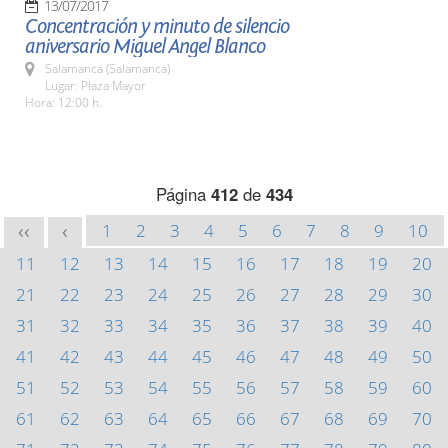
13/07/2017
Concentración y minuto de silencio
aniversario Miguel Angel Blanco
Salamanca (Salamanca)
Lugar: Plaza Mayor
Hora: 12:00 h.
Página
412
de
434
1
2
3
4
5
6
7
8
9
10
<<
<
11
12
13
14
15
16
17
18
19
20
21
22
23
24
25
26
27
28
29
30
31
32
33
34
35
36
37
38
39
40
41
42
43
44
45
46
47
48
49
50
51
52
53
54
55
56
57
58
59
60
61
62
63
64
65
66
67
68
69
70