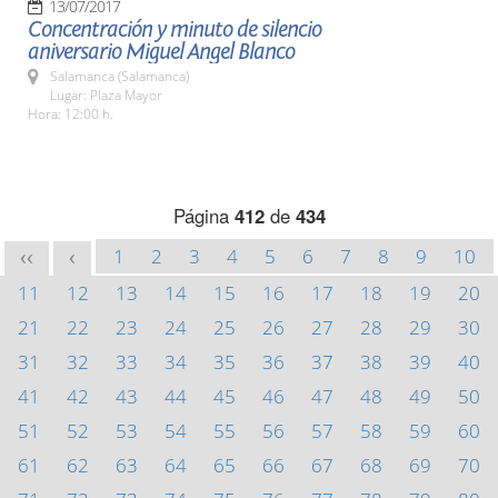
13/07/2017
Concentración y minuto de silencio
aniversario Miguel Angel Blanco
Salamanca (Salamanca)
Lugar: Plaza Mayor
Hora: 12:00 h.
Página
412
de
434
1
2
3
4
5
6
7
8
9
10
<<
<
11
12
13
14
15
16
17
18
19
20
21
22
23
24
25
26
27
28
29
30
31
32
33
34
35
36
37
38
39
40
41
42
43
44
45
46
47
48
49
50
51
52
53
54
55
56
57
58
59
60
61
62
63
64
65
66
67
68
69
70