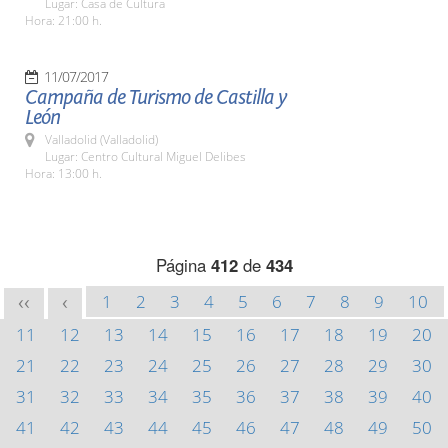
Lugar: Casa de Cultura
Hora: 21:00 h.
11/07/2017
Campaña de Turismo de Castilla y
León
Valladolid (Valladolid)
Lugar: Centro Cultural Miguel Delibes
Hora: 13:00 h.
Página
412
de
434
1
2
3
4
5
6
7
8
9
10
<<
<
11
12
13
14
15
16
17
18
19
20
21
22
23
24
25
26
27
28
29
30
31
32
33
34
35
36
37
38
39
40
41
42
43
44
45
46
47
48
49
50