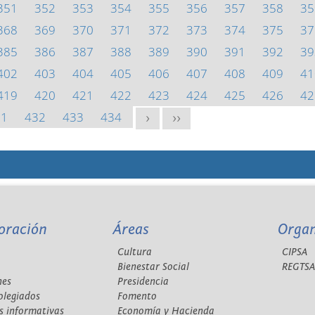
351
352
353
354
355
356
357
358
35
368
369
370
371
372
373
374
375
37
385
386
387
388
389
390
391
392
39
402
403
404
405
406
407
408
409
41
419
420
421
422
423
424
425
426
42
31
432
433
434
>
>>
oración
Áreas
Orga
Cultura
CIPSA
Bienestar Social
REGTS
nes
Presidencia
olegiados
Fomento
s informativas
Economía y Hacienda