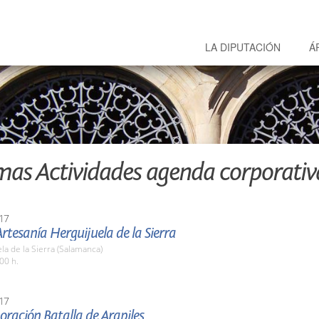
LA DIPUTACIÓN
Á
mas Actividades agenda corporativ
17
Artesanía Herguijuela de la Sierra
la de la Sierra (Salamanca)
00 h.
17
ación Batalla de Arapiles