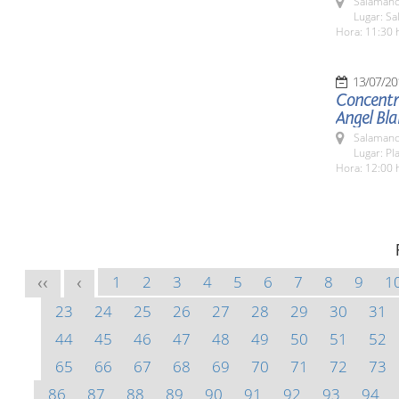
Salamanc
Lugar: Sa
Hora: 11:30 
13/07/20
Concentra
Angel Bl
Salamanc
Lugar: Pl
Hora: 12:00 
1
2
3
4
5
6
7
8
9
1
<<
<
23
24
25
26
27
28
29
30
31
44
45
46
47
48
49
50
51
52
65
66
67
68
69
70
71
72
73
86
87
88
89
90
91
92
93
94