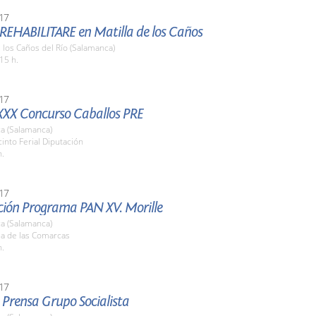
17
 REHABILITARE en Matilla de los Caños
e los Caños del Río (Salamanca)
15 h.
17
XXX Concurso Caballos PRE
a (Salamanca)
cinto Ferial Diputación
h.
17
ción Programa PAN XV. Morille
a (Salamanca)
la de las Comarcas
h.
17
 Prensa Grupo Socialista