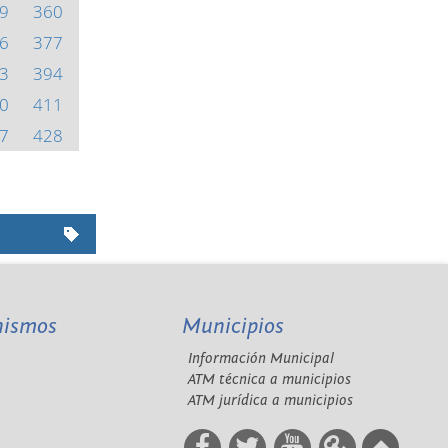
9
360
6
377
3
394
0
411
7
428
nismos
Municipios
Información Municipal
A
ATM técnica a municipios
ATM jurídica a municipios