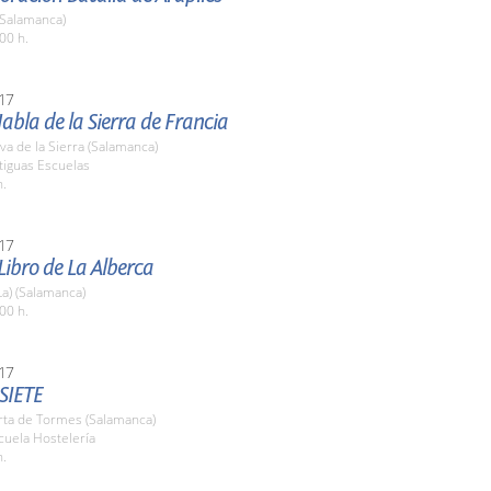
(Salamanca)
00 h.
17
Habla de la Sierra de Francia
a de la Sierra (Salamanca)
tiguas Escuelas
h.
17
 Libro de La Alberca
La) (Salamanca)
00 h.
17
SIETE
rta de Tormes (Salamanca)
cuela Hostelería
h.