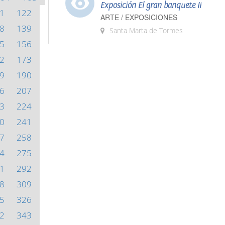
Exposición El gran banquete II
1
122
ARTE / EXPOSICIONES
8
139
Santa Marta de Tormes
5
156
2
173
9
190
6
207
3
224
0
241
7
258
4
275
1
292
8
309
5
326
2
343