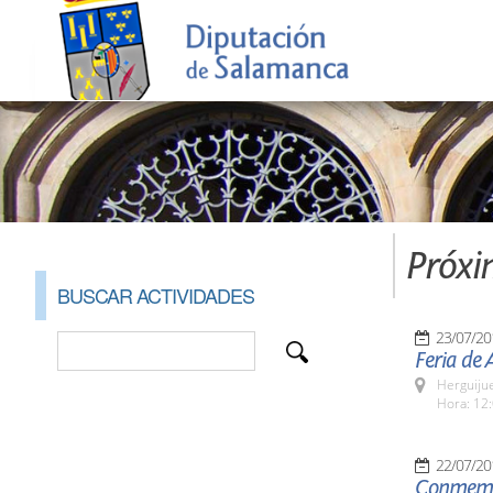
Próxi
BUSCAR ACTIVIDADES
23/07/20
Feria de 
Herguijue
Hora: 12:
22/07/20
Conmemor