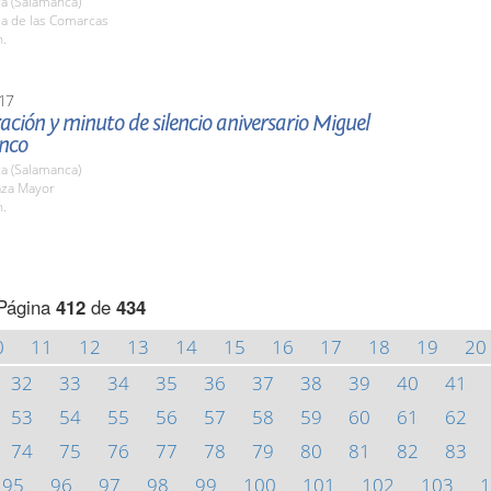
a (Salamanca)
la de las Comarcas
h.
17
ción y minuto de silencio aniversario Miguel
anco
a (Salamanca)
aza Mayor
h.
Página
412
de
434
0
11
12
13
14
15
16
17
18
19
20
32
33
34
35
36
37
38
39
40
41
53
54
55
56
57
58
59
60
61
62
74
75
76
77
78
79
80
81
82
83
95
96
97
98
99
100
101
102
103
1