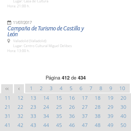
Lugar: Casa de Cultura
Hora: 21:00 h.
11/07/2017
Campaña de Turismo de Castilla y
León
Valladolid (Valladolid)
Lugar: Centro Cultural Miguel Delibes
Hora: 13:00 h.
Página
412
de
434
1
2
3
4
5
6
7
8
9
10
<<
<
11
12
13
14
15
16
17
18
19
20
21
22
23
24
25
26
27
28
29
30
31
32
33
34
35
36
37
38
39
40
41
42
43
44
45
46
47
48
49
50