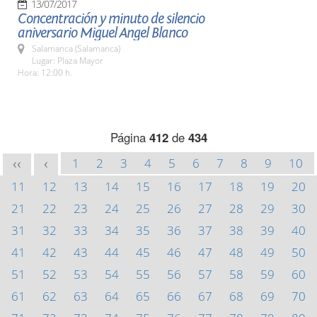
13/07/2017
Concentración y minuto de silencio
aniversario Miguel Angel Blanco
Salamanca (Salamanca)
Lugar: Plaza Mayor
Hora: 12:00 h.
Página
412
de
434
1
2
3
4
5
6
7
8
9
10
<<
<
11
12
13
14
15
16
17
18
19
20
21
22
23
24
25
26
27
28
29
30
31
32
33
34
35
36
37
38
39
40
41
42
43
44
45
46
47
48
49
50
51
52
53
54
55
56
57
58
59
60
61
62
63
64
65
66
67
68
69
70