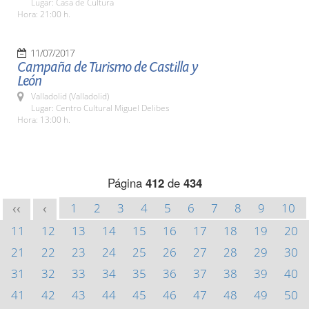
Lugar: Casa de Cultura
Hora: 21:00 h.
11/07/2017
Campaña de Turismo de Castilla y
León
Valladolid (Valladolid)
Lugar: Centro Cultural Miguel Delibes
Hora: 13:00 h.
Página
412
de
434
1
2
3
4
5
6
7
8
9
10
<<
<
11
12
13
14
15
16
17
18
19
20
21
22
23
24
25
26
27
28
29
30
31
32
33
34
35
36
37
38
39
40
41
42
43
44
45
46
47
48
49
50