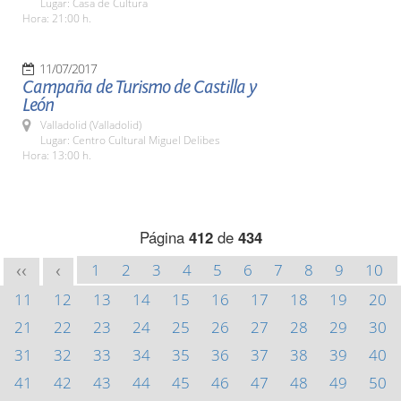
Lugar: Casa de Cultura
Hora: 21:00 h.
11/07/2017
Campaña de Turismo de Castilla y
León
Valladolid (Valladolid)
Lugar: Centro Cultural Miguel Delibes
Hora: 13:00 h.
Página
412
de
434
1
2
3
4
5
6
7
8
9
10
<<
<
11
12
13
14
15
16
17
18
19
20
21
22
23
24
25
26
27
28
29
30
31
32
33
34
35
36
37
38
39
40
41
42
43
44
45
46
47
48
49
50