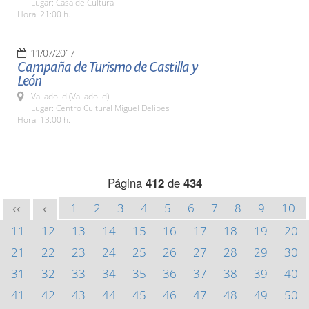
Lugar: Casa de Cultura
Hora: 21:00 h.
11/07/2017
Campaña de Turismo de Castilla y
León
Valladolid (Valladolid)
Lugar: Centro Cultural Miguel Delibes
Hora: 13:00 h.
Página
412
de
434
1
2
3
4
5
6
7
8
9
10
<<
<
11
12
13
14
15
16
17
18
19
20
21
22
23
24
25
26
27
28
29
30
31
32
33
34
35
36
37
38
39
40
41
42
43
44
45
46
47
48
49
50