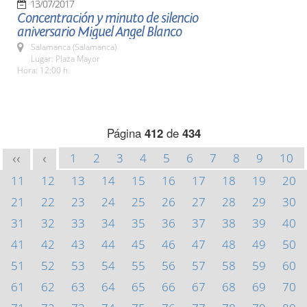
13/07/2017
Concentración y minuto de silencio
aniversario Miguel Angel Blanco
Salamanca (Salamanca)
Lugar: Plaza Mayor
Hora: 12:00 h.
Página
412
de
434
1
2
3
4
5
6
7
8
9
10
<<
<
11
12
13
14
15
16
17
18
19
20
21
22
23
24
25
26
27
28
29
30
31
32
33
34
35
36
37
38
39
40
41
42
43
44
45
46
47
48
49
50
51
52
53
54
55
56
57
58
59
60
61
62
63
64
65
66
67
68
69
70