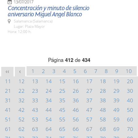
13/07/2017
Concentración y minuto de silencio
aniversario Miguel Angel Blanco
Salamanca (Salamanca)
Lugar: Plaza Mayor
Hora: 12:00 h.
Página
412
de
434
1
2
3
4
5
6
7
8
9
10
<<
<
11
12
13
14
15
16
17
18
19
20
21
22
23
24
25
26
27
28
29
30
31
32
33
34
35
36
37
38
39
40
41
42
43
44
45
46
47
48
49
50
51
52
53
54
55
56
57
58
59
60
61
62
63
64
65
66
67
68
69
70