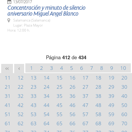
13/07/2017
Concentración y minuto de silencio
aniversario Miguel Angel Blanco
Salamanca (Salamanca)
Lugar: Plaza Mayor
Hora: 12:00 h.
Página
412
de
434
1
2
3
4
5
6
7
8
9
10
<<
<
11
12
13
14
15
16
17
18
19
20
21
22
23
24
25
26
27
28
29
30
31
32
33
34
35
36
37
38
39
40
41
42
43
44
45
46
47
48
49
50
51
52
53
54
55
56
57
58
59
60
61
62
63
64
65
66
67
68
69
70