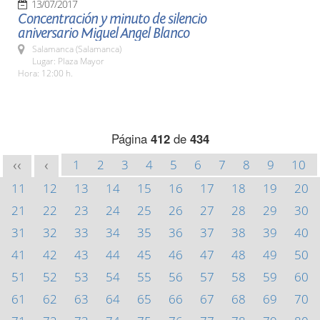
13/07/2017
Concentración y minuto de silencio
aniversario Miguel Angel Blanco
Salamanca (Salamanca)
Lugar: Plaza Mayor
Hora: 12:00 h.
Página
412
de
434
1
2
3
4
5
6
7
8
9
10
<<
<
11
12
13
14
15
16
17
18
19
20
21
22
23
24
25
26
27
28
29
30
31
32
33
34
35
36
37
38
39
40
41
42
43
44
45
46
47
48
49
50
51
52
53
54
55
56
57
58
59
60
61
62
63
64
65
66
67
68
69
70