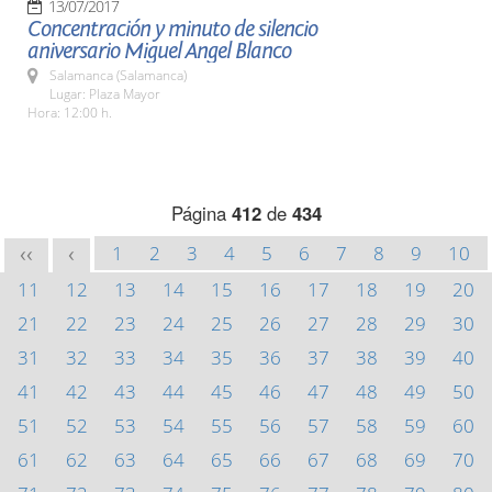
13/07/2017
Concentración y minuto de silencio
aniversario Miguel Angel Blanco
Salamanca (Salamanca)
Lugar: Plaza Mayor
Hora: 12:00 h.
Página
412
de
434
1
2
3
4
5
6
7
8
9
10
<<
<
11
12
13
14
15
16
17
18
19
20
21
22
23
24
25
26
27
28
29
30
31
32
33
34
35
36
37
38
39
40
41
42
43
44
45
46
47
48
49
50
51
52
53
54
55
56
57
58
59
60
61
62
63
64
65
66
67
68
69
70