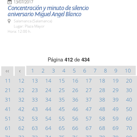
13/07/2017
Concentración y minuto de silencio
aniversario Miguel Angel Blanco
Salamanca (Salamanca)
Lugar: Plaza Mayor
Hora: 12:00 h.
Página
412
de
434
1
2
3
4
5
6
7
8
9
10
<<
<
11
12
13
14
15
16
17
18
19
20
21
22
23
24
25
26
27
28
29
30
31
32
33
34
35
36
37
38
39
40
41
42
43
44
45
46
47
48
49
50
51
52
53
54
55
56
57
58
59
60
61
62
63
64
65
66
67
68
69
70