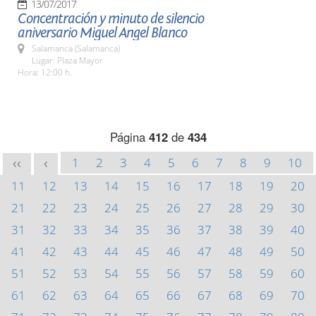
13/07/2017
Concentración y minuto de silencio
aniversario Miguel Angel Blanco
Salamanca (Salamanca)
Lugar: Plaza Mayor
Hora: 12:00 h.
Página
412
de
434
1
2
3
4
5
6
7
8
9
10
<<
<
11
12
13
14
15
16
17
18
19
20
21
22
23
24
25
26
27
28
29
30
31
32
33
34
35
36
37
38
39
40
41
42
43
44
45
46
47
48
49
50
51
52
53
54
55
56
57
58
59
60
61
62
63
64
65
66
67
68
69
70