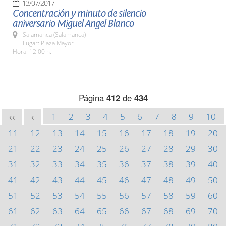
13/07/2017
Concentración y minuto de silencio
aniversario Miguel Angel Blanco
Salamanca (Salamanca)
Lugar: Plaza Mayor
Hora: 12:00 h.
Página
412
de
434
1
2
3
4
5
6
7
8
9
10
<<
<
11
12
13
14
15
16
17
18
19
20
21
22
23
24
25
26
27
28
29
30
31
32
33
34
35
36
37
38
39
40
41
42
43
44
45
46
47
48
49
50
51
52
53
54
55
56
57
58
59
60
61
62
63
64
65
66
67
68
69
70