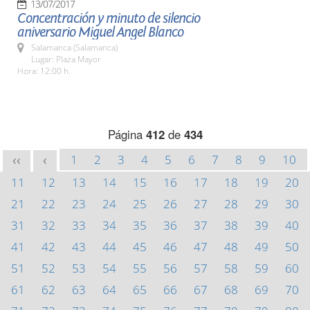
13/07/2017
Concentración y minuto de silencio
aniversario Miguel Angel Blanco
Salamanca (Salamanca)
Lugar: Plaza Mayor
Hora: 12:00 h.
Página
412
de
434
1
2
3
4
5
6
7
8
9
10
<<
<
11
12
13
14
15
16
17
18
19
20
21
22
23
24
25
26
27
28
29
30
31
32
33
34
35
36
37
38
39
40
41
42
43
44
45
46
47
48
49
50
51
52
53
54
55
56
57
58
59
60
61
62
63
64
65
66
67
68
69
70