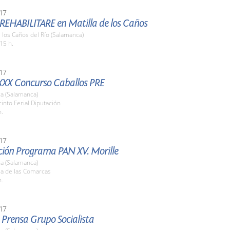
17
 REHABILITARE en Matilla de los Caños
e los Caños del Río (Salamanca)
15 h.
17
XXX Concurso Caballos PRE
a (Salamanca)
cinto Ferial Diputación
h.
17
ción Programa PAN XV. Morille
a (Salamanca)
la de las Comarcas
h.
17
 Prensa Grupo Socialista