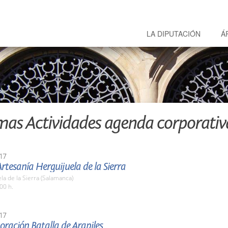
LA DIPUTACIÓN
Á
mas Actividades agenda corporativ
17
Artesanía Herguijuela de la Sierra
la de la Sierra (Salamanca)
00 h.
17
ación Batalla de Arapiles