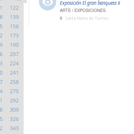
Exposición El gran banquete II
1
122
ARTE / EXPOSICIONES
8
139
Santa Marta de Tormes
5
156
2
173
9
190
6
207
3
224
0
241
7
258
4
275
1
292
8
309
5
326
2
343