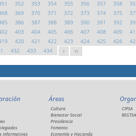
351
352
353
354
355
356
357
358
35
368
369
370
371
372
373
374
375
37
385
386
387
388
389
390
391
392
39
402
403
404
405
406
407
408
409
41
419
420
421
422
423
424
425
426
42
31
432
433
434
>
>>
oración
Áreas
Orga
Cultura
CIPSA
Bienestar Social
REGTS
nes
Presidencia
olegiados
Fomento
s informativas
Economía y Hacienda