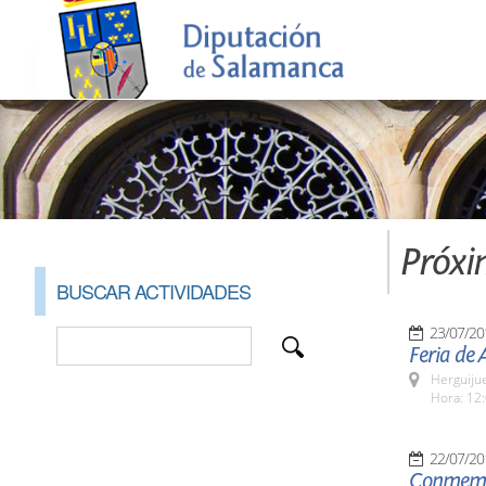
Próxi
BUSCAR ACTIVIDADES
23/07/20
Feria de 
Herguijue
Hora: 12:
22/07/20
Conmemor