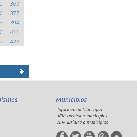
9
360
6
377
3
394
0
411
7
428
nismos
Municipios
Información Municipal
A
ATM técnica a municipios
ATM jurídica a municipios