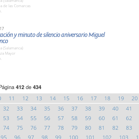
a (Salamanca)
la de las Comarcas
h.
17
ción y minuto de silencio aniversario Miguel
anco
a (Salamanca)
aza Mayor
h.
Página
412
de
434
0
11
12
13
14
15
16
17
18
19
20
32
33
34
35
36
37
38
39
40
41
53
54
55
56
57
58
59
60
61
62
74
75
76
77
78
79
80
81
82
83
95
96
97
98
99
100
101
102
103
1