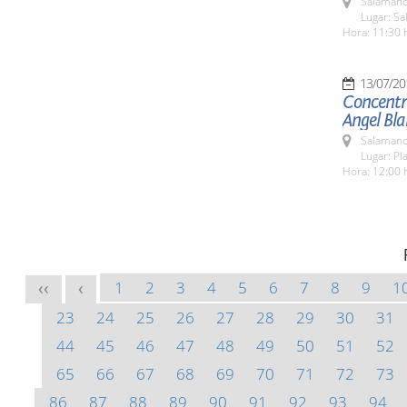
Salamanc
Lugar: Sa
Hora: 11:30 
13/07/20
Concentra
Angel Bl
Salamanc
Lugar: Pl
Hora: 12:00 
1
2
3
4
5
6
7
8
9
1
<<
<
23
24
25
26
27
28
29
30
31
44
45
46
47
48
49
50
51
52
65
66
67
68
69
70
71
72
73
86
87
88
89
90
91
92
93
94