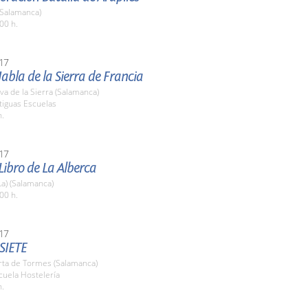
(Salamanca)
00 h.
17
Habla de la Sierra de Francia
a de la Sierra (Salamanca)
tiguas Escuelas
h.
17
 Libro de La Alberca
La) (Salamanca)
00 h.
17
SIETE
rta de Tormes (Salamanca)
cuela Hostelería
h.