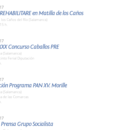
17
 REHABILITARE en Matilla de los Caños
e los Caños del Río (Salamanca)
15 h.
17
XXX Concurso Caballos PRE
a (Salamanca)
cinto Ferial Diputación
h.
17
ción Programa PAN XV. Morille
a (Salamanca)
la de las Comarcas
h.
17
 Prensa Grupo Socialista