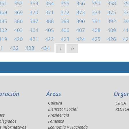
351
352
353
354
355
356
357
358
35
368
369
370
371
372
373
374
375
37
385
386
387
388
389
390
391
392
39
402
403
404
405
406
407
408
409
41
419
420
421
422
423
424
425
426
42
31
432
433
434
>
>>
oración
Áreas
Orga
Cultura
CIPSA
Bienestar Social
REGTS
nes
Presidencia
olegiados
Fomento
s informativas
Economía y Hacienda