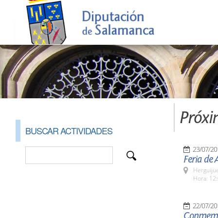
Próxi
BUSCAR ACTIVIDADES
23/07/20
Feria de 
Herguijue
Hora: 12:
22/07/20
Conmemor