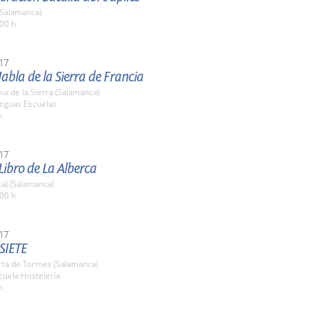
(Salamanca)
00 h.
17
Habla de la Sierra de Francia
a de la Sierra (Salamanca)
tiguas Escuelas
h.
17
 Libro de La Alberca
La) (Salamanca)
00 h.
17
SIETE
rta de Tormes (Salamanca)
cuela Hostelería
h.