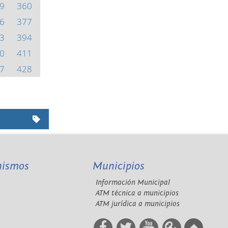
9
360
6
377
3
394
0
411
7
428
nismos
Municipios
Información Municipal
A
ATM técnica a municipios
ATM jurídica a municipios