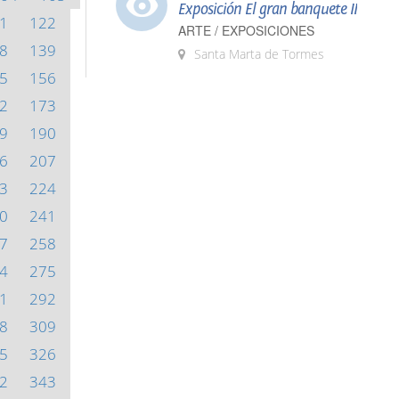
Exposición El gran banquete II
1
122
ARTE / EXPOSICIONES
8
139
Santa Marta de Tormes
5
156
2
173
9
190
6
207
3
224
0
241
7
258
4
275
1
292
8
309
5
326
2
343