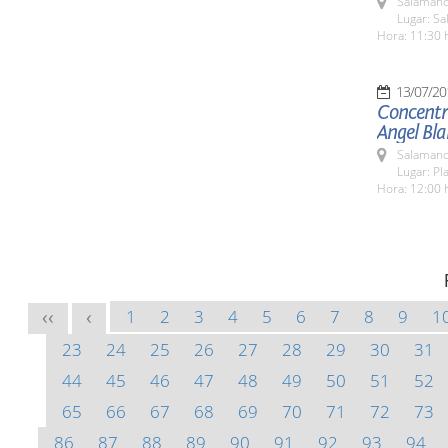
Salamanc
Lugar: Sa
Hora: 11:30 
13/07/20
Concentra
Angel Bl
Salamanc
Lugar: Pl
Hora: 12:00 
1
2
3
4
5
6
7
8
9
1
<<
<
23
24
25
26
27
28
29
30
31
44
45
46
47
48
49
50
51
52
65
66
67
68
69
70
71
72
73
86
87
88
89
90
91
92
93
94