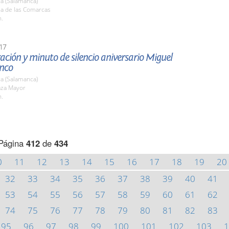
a (Salamanca)
la de las Comarcas
h.
17
ción y minuto de silencio aniversario Miguel
anco
a (Salamanca)
aza Mayor
h.
Página
412
de
434
0
11
12
13
14
15
16
17
18
19
20
32
33
34
35
36
37
38
39
40
41
53
54
55
56
57
58
59
60
61
62
74
75
76
77
78
79
80
81
82
83
95
96
97
98
99
100
101
102
103
1