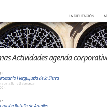
LA DIPUTACIÓN
Á
mas Actividades agenda corporativ
17
Artesanía Herguijuela de la Sierra
la de la Sierra (Salamanca)
00 h.
17
ación Batalla de Arapiles