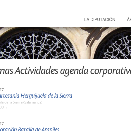
LA DIPUTACIÓN
Á
mas Actividades agenda corporativ
17
Artesanía Herguijuela de la Sierra
la de la Sierra (Salamanca)
00 h.
17
ación Batalla de Arapiles