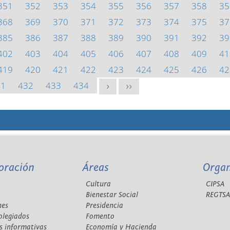
351
352
353
354
355
356
357
358
35
368
369
370
371
372
373
374
375
37
385
386
387
388
389
390
391
392
39
402
403
404
405
406
407
408
409
41
419
420
421
422
423
424
425
426
42
31
432
433
434
>
>>
oración
Áreas
Orga
Cultura
CIPSA
Bienestar Social
REGTS
nes
Presidencia
olegiados
Fomento
s informativas
Economía y Hacienda