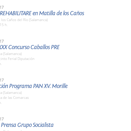
17
 REHABILITARE en Matilla de los Caños
e los Caños del Río (Salamanca)
15 h.
17
XXX Concurso Caballos PRE
a (Salamanca)
cinto Ferial Diputación
h.
17
ción Programa PAN XV. Morille
a (Salamanca)
la de las Comarcas
h.
17
 Prensa Grupo Socialista