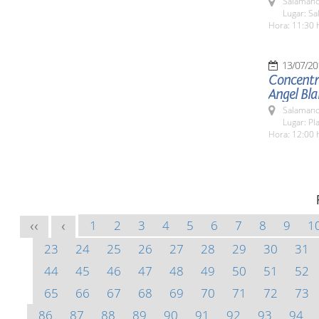
Salamanc
Lugar: Sa
Hora: 11:30 
13/07/20
Concentra
Angel Bl
Salamanc
Lugar: Pl
Hora: 12:00 
1
2
3
4
5
6
7
8
9
1
<<
<
23
24
25
26
27
28
29
30
31
44
45
46
47
48
49
50
51
52
65
66
67
68
69
70
71
72
73
86
87
88
89
90
91
92
93
94