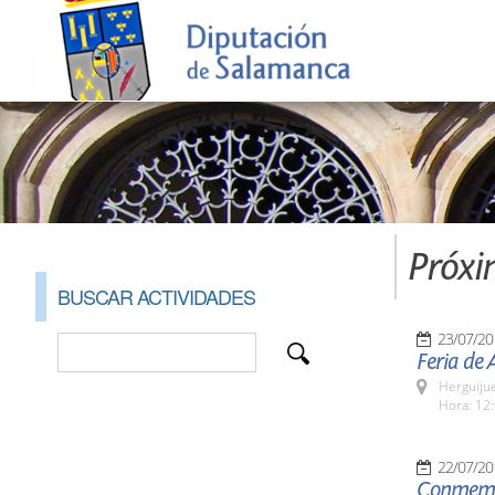
Próxi
BUSCAR ACTIVIDADES
23/07/20
Feria de 
Herguijue
Hora: 12:
22/07/20
Conmemor