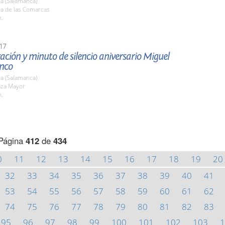
a (Salamanca)
la de las Comarcas
h.
17
ción y minuto de silencio aniversario Miguel
anco
a (Salamanca)
aza Mayor
h.
Página
412
de
434
0
11
12
13
14
15
16
17
18
19
20
32
33
34
35
36
37
38
39
40
41
53
54
55
56
57
58
59
60
61
62
74
75
76
77
78
79
80
81
82
83
95
96
97
98
99
100
101
102
103
1