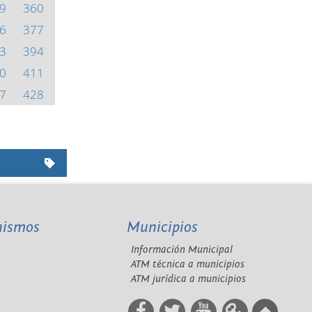
9
360
6
377
3
394
0
411
7
428
nismos
Municipios
Información Municipal
A
ATM técnica a municipios
ATM jurídica a municipios