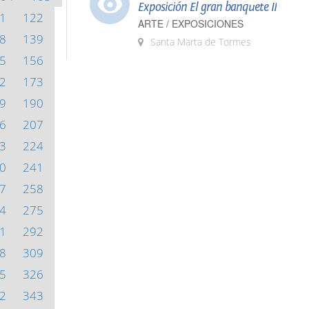
Exposición El gran banquete II
1
122
ARTE / EXPOSICIONES
8
139
Santa Marta de Tormes
5
156
2
173
9
190
6
207
3
224
0
241
7
258
4
275
1
292
8
309
5
326
2
343