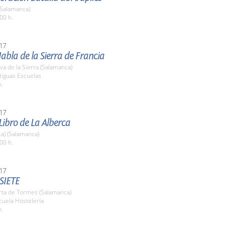
(Salamanca)
00 h.
17
Habla de la Sierra de Francia
a de la Sierra (Salamanca)
tiguas Escuelas
h.
17
 Libro de La Alberca
La) (Salamanca)
00 h.
17
SIETE
rta de Tormes (Salamanca)
cuela Hostelería
h.