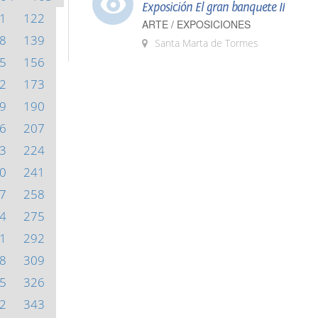
Exposición El gran banquete II
1
122
ARTE / EXPOSICIONES
8
139
Santa Marta de Tormes
5
156
2
173
9
190
6
207
3
224
0
241
7
258
4
275
1
292
8
309
5
326
2
343