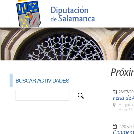
Próxi
BUSCAR ACTIVIDADES
23/07/20
Feria de 
Herguijue
Hora: 12:
22/07/20
Conmemor