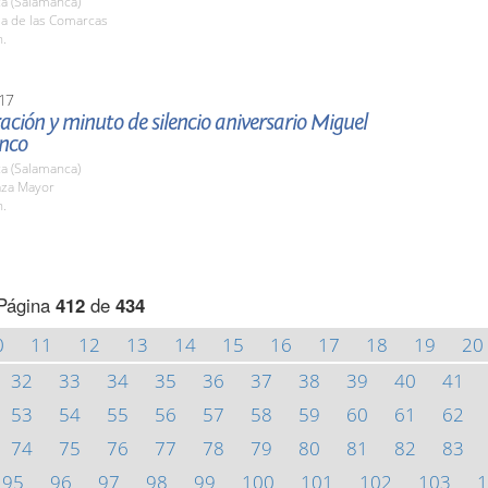
a (Salamanca)
la de las Comarcas
h.
17
ción y minuto de silencio aniversario Miguel
anco
a (Salamanca)
aza Mayor
h.
Página
412
de
434
0
11
12
13
14
15
16
17
18
19
20
32
33
34
35
36
37
38
39
40
41
53
54
55
56
57
58
59
60
61
62
74
75
76
77
78
79
80
81
82
83
95
96
97
98
99
100
101
102
103
1