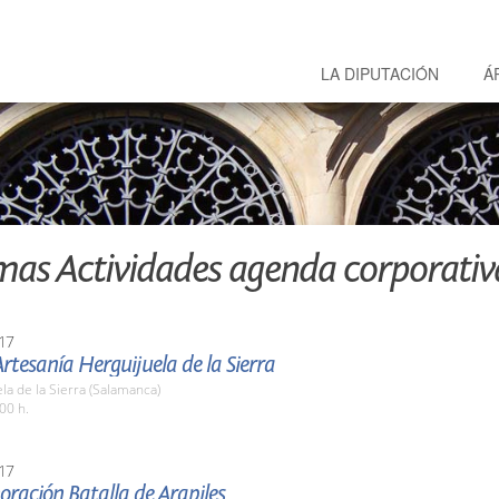
LA DIPUTACIÓN
Á
mas Actividades agenda corporativ
17
Artesanía Herguijuela de la Sierra
la de la Sierra (Salamanca)
00 h.
17
ación Batalla de Arapiles