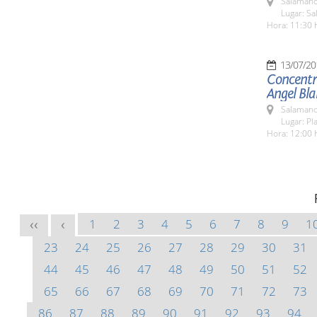
Salamanc
Lugar: Sa
Hora: 11:30 
13/07/20
Concentra
Angel Bl
Salamanc
Lugar: Pl
Hora: 12:00 
1
2
3
4
5
6
7
8
9
1
<<
<
23
24
25
26
27
28
29
30
31
44
45
46
47
48
49
50
51
52
65
66
67
68
69
70
71
72
73
86
87
88
89
90
91
92
93
94