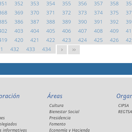
351
352
353
354
355
356
357
358
35
368
369
370
371
372
373
374
375
37
385
386
387
388
389
390
391
392
39
402
403
404
405
406
407
408
409
41
419
420
421
422
423
424
425
426
42
31
432
433
434
>
>>
oración
Áreas
Orga
Cultura
CIPSA
Bienestar Social
REGTS
nes
Presidencia
olegiados
Fomento
s informativas
Economía y Hacienda