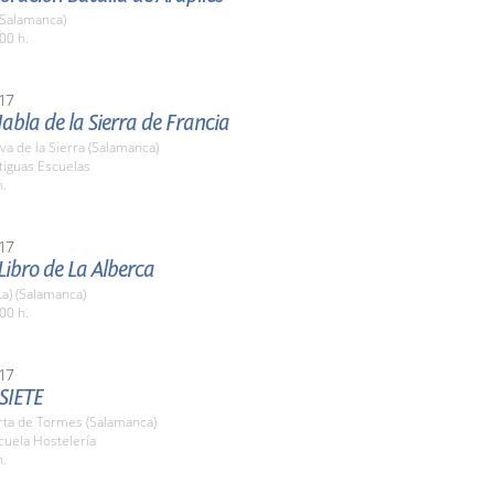
(Salamanca)
00 h.
17
Habla de la Sierra de Francia
a de la Sierra (Salamanca)
tiguas Escuelas
h.
17
 Libro de La Alberca
La) (Salamanca)
00 h.
17
SIETE
rta de Tormes (Salamanca)
cuela Hostelería
h.