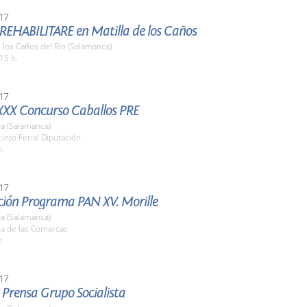
17
 REHABILITARE en Matilla de los Caños
e los Caños del Río (Salamanca)
15 h.
17
XXX Concurso Caballos PRE
a (Salamanca)
cinto Ferial Diputación
h.
17
ción Programa PAN XV. Morille
a (Salamanca)
la de las Comarcas
h.
17
 Prensa Grupo Socialista