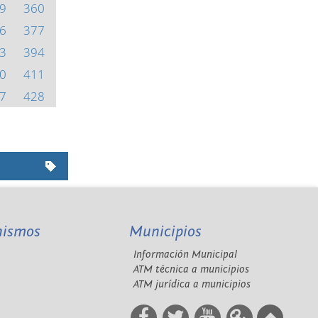
9
360
6
377
3
394
0
411
7
428
nismos
Municipios
Información Municipal
A
ATM técnica a municipios
ATM jurídica a municipios