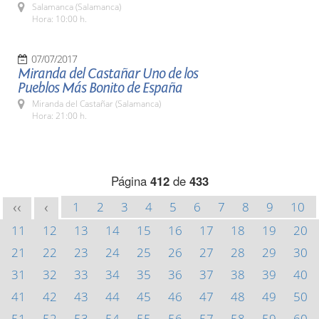
Salamanca (Salamanca)
Hora: 10:00 h.
07/07/2017
Miranda del Castañar Uno de los
Pueblos Más Bonito de España
Miranda del Castañar (Salamanca)
Hora: 21:00 h.
Página
412
de
433
1
2
3
4
5
6
7
8
9
10
<<
<
11
12
13
14
15
16
17
18
19
20
21
22
23
24
25
26
27
28
29
30
31
32
33
34
35
36
37
38
39
40
41
42
43
44
45
46
47
48
49
50
51
52
53
54
55
56
57
58
59
60