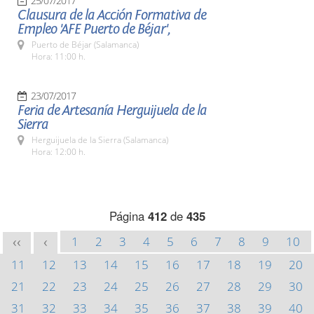
25/07/2017
Clausura de la Acción Formativa de
Empleo 'AFE Puerto de Béjar',
Puerto de Béjar (Salamanca)
Hora: 11:00 h.
23/07/2017
Feria de Artesanía Herguijuela de la
Sierra
Herguijuela de la Sierra (Salamanca)
Hora: 12:00 h.
Página
412
de
435
1
2
3
4
5
6
7
8
9
10
<<
<
11
12
13
14
15
16
17
18
19
20
21
22
23
24
25
26
27
28
29
30
31
32
33
34
35
36
37
38
39
40