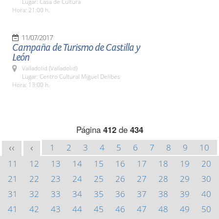
Lugar: Casa de Cultura
Hora: 21:00 h.
11/07/2017
Campaña de Turismo de Castilla y
León
Valladolid (Valladolid)
Lugar: Centro Cultural Miguel Delibes
Hora: 13:00 h.
Página
412
de
434
1
2
3
4
5
6
7
8
9
10
<<
<
11
12
13
14
15
16
17
18
19
20
21
22
23
24
25
26
27
28
29
30
31
32
33
34
35
36
37
38
39
40
41
42
43
44
45
46
47
48
49
50