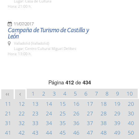
Lugar: Casa de Cultura
Hora: 21:00 h.
11/07/2017
Campaña de Turismo de Castilla y
León
Valladolid (Valladolid)
Lugar: Centro Cultural Miguel Delibes
Hora: 13:00 h.
Página
412
de
434
1
2
3
4
5
6
7
8
9
10
<<
<
11
12
13
14
15
16
17
18
19
20
21
22
23
24
25
26
27
28
29
30
31
32
33
34
35
36
37
38
39
40
41
42
43
44
45
46
47
48
49
50