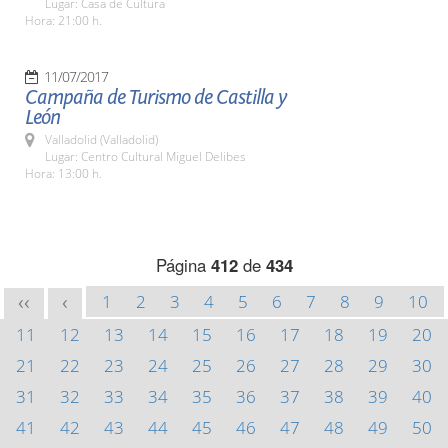
Lugar: Casa de Cultura
Hora: 21:00 h.
11/07/2017
Campaña de Turismo de Castilla y
León
Valladolid (Valladolid)
Lugar: Centro Cultural Miguel Delibes
Hora: 13:00 h.
Página
412
de
434
1
2
3
4
5
6
7
8
9
10
<<
<
11
12
13
14
15
16
17
18
19
20
21
22
23
24
25
26
27
28
29
30
31
32
33
34
35
36
37
38
39
40
41
42
43
44
45
46
47
48
49
50