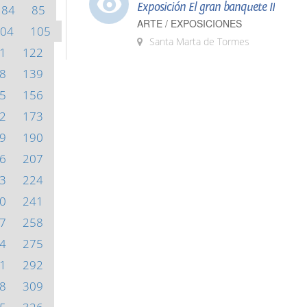
Exposición El gran banquete II
84
85
ARTE / EXPOSICIONES
04
105
Santa Marta de Tormes
1
122
8
139
5
156
2
173
9
190
6
207
3
224
0
241
7
258
4
275
1
292
8
309