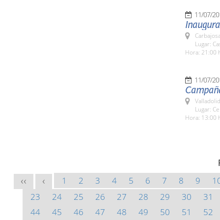
11/07/20
Inaugura
Carbajosa
Lugar: Ca
Hora: 21:00 
11/07/20
Campaña 
Valladolid
Lugar: Ce
Hora: 13:00 
1
2
3
4
5
6
7
8
9
1
<<
<
23
24
25
26
27
28
29
30
31
44
45
46
47
48
49
50
51
52