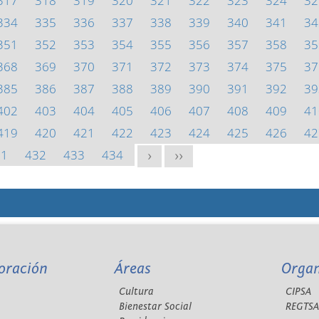
317
318
319
320
321
322
323
324
32
334
335
336
337
338
339
340
341
34
351
352
353
354
355
356
357
358
35
368
369
370
371
372
373
374
375
37
385
386
387
388
389
390
391
392
39
402
403
404
405
406
407
408
409
41
419
420
421
422
423
424
425
426
42
31
432
433
434
>
>>
oración
Áreas
Orga
Cultura
CIPSA
Bienestar Social
REGTS