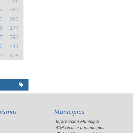
5
326
2
343
9
360
6
377
3
394
0
411
7
428
nismos
Municipios
Información Municipal
A
ATM técnica a municipios