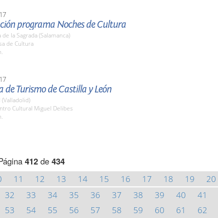
17
ción programa Noches de Cultura
 de la Sagrada (Salamanca)
sa de Cultura
h.
17
de Turismo de Castilla y León
 (Valladolid)
ntro Cultural Miguel Delibes
h.
Página
412
de
434
0
11
12
13
14
15
16
17
18
19
20
32
33
34
35
36
37
38
39
40
41
53
54
55
56
57
58
59
60
61
62