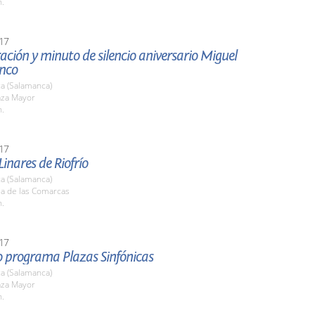
h.
17
ción y minuto de silencio aniversario Miguel
anco
a (Salamanca)
aza Mayor
h.
17
Linares de Riofrío
a (Salamanca)
la de las Comarcas
h.
17
o programa Plazas Sinfónicas
a (Salamanca)
aza Mayor
h.