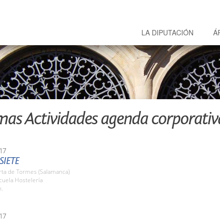
LA DIPUTACIÓN
Á
mas Actividades agenda corporativ
17
SIETE
rta de Tormes (Salamanca)
cuela Hostelería
h.
17