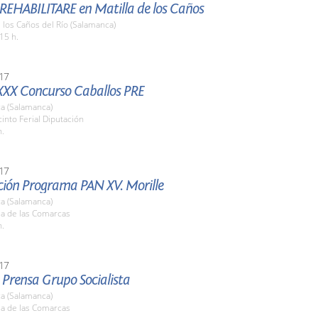
 REHABILITARE en Matilla de los Caños
e los Caños del Río (Salamanca)
15 h.
17
XXX Concurso Caballos PRE
a (Salamanca)
cinto Ferial Diputación
h.
17
ción Programa PAN XV. Morille
a (Salamanca)
la de las Comarcas
h.
17
 Prensa Grupo Socialista
a (Salamanca)
la de las Comarcas