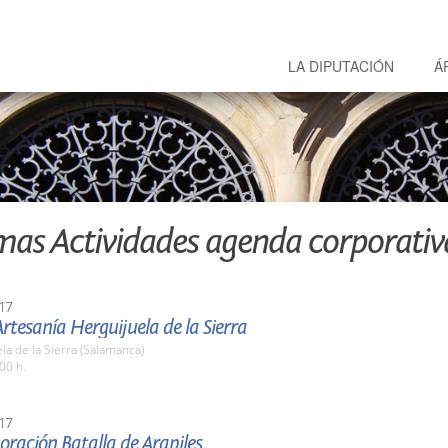
LA DIPUTACIÓN
Á
mas Actividades agenda corporativ
17
Artesanía Herguijuela de la Sierra
la de la Sierra (Salamanca)
00 h.
17
ación Batalla de Arapiles