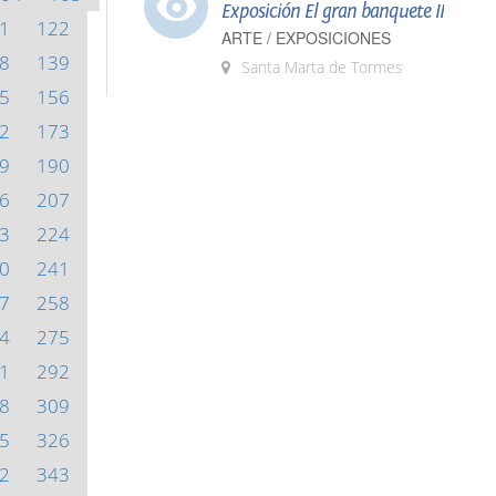
Exposición El gran banquete II
1
122
ARTE / EXPOSICIONES
8
139
Santa Marta de Tormes
5
156
2
173
9
190
6
207
3
224
0
241
7
258
4
275
1
292
8
309
5
326
2
343