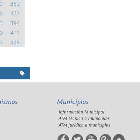
9
360
6
377
3
394
0
411
7
428
nismos
Municipios
Información Municipal
A
ATM técnica a municipios
ATM jurídica a municipios