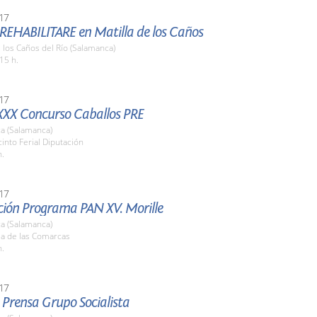
17
 REHABILITARE en Matilla de los Caños
e los Caños del Río (Salamanca)
15 h.
17
XXX Concurso Caballos PRE
a (Salamanca)
cinto Ferial Diputación
h.
17
ción Programa PAN XV. Morille
a (Salamanca)
la de las Comarcas
h.
17
 Prensa Grupo Socialista