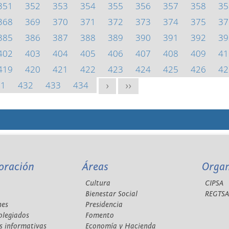
351
352
353
354
355
356
357
358
35
368
369
370
371
372
373
374
375
37
385
386
387
388
389
390
391
392
39
402
403
404
405
406
407
408
409
41
419
420
421
422
423
424
425
426
42
31
432
433
434
>
>>
oración
Áreas
Orga
Cultura
CIPSA
Bienestar Social
REGTS
nes
Presidencia
olegiados
Fomento
s informativas
Economía y Hacienda