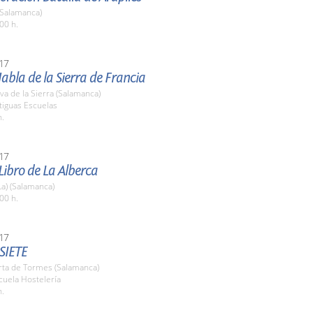
(Salamanca)
00 h.
17
Habla de la Sierra de Francia
a de la Sierra (Salamanca)
tiguas Escuelas
h.
17
 Libro de La Alberca
La) (Salamanca)
00 h.
17
SIETE
rta de Tormes (Salamanca)
cuela Hostelería
h.