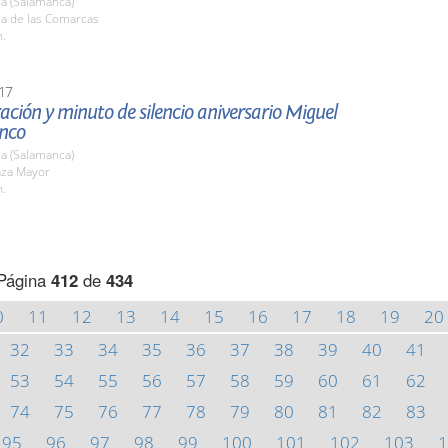
a (Salamanca)
la de las Comarcas
h.
17
ción y minuto de silencio aniversario Miguel
anco
a (Salamanca)
aza Mayor
h.
Página
412
de
434
0
11
12
13
14
15
16
17
18
19
20
32
33
34
35
36
37
38
39
40
41
53
54
55
56
57
58
59
60
61
62
74
75
76
77
78
79
80
81
82
83
95
96
97
98
99
100
101
102
103
1