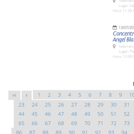
Salamanc
Lugar: Sa
Hora: 11:30 
13/07/20
Concentra
Angel Bl
Salamanc
Lugar: Pl
Hora: 12:00 
1
2
3
4
5
6
7
8
9
1
<<
<
23
24
25
26
27
28
29
30
31
44
45
46
47
48
49
50
51
52
65
66
67
68
69
70
71
72
73
86
87
88
89
90
91
92
93
94