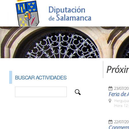
Próxi
BUSCAR ACTIVIDADES
23/07/20
Feria de 
Herguijue
Hora: 12:
22/07/20
Conmemor