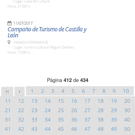
Lugar: Casa de Cultura
Hora: 21:00 h.
11/07/2017
Campaña de Turismo de Castilla y
León
Valladolid (Valladolid)
Lugar: Centro Cultural Miguel Delibes
Hora: 13:00 h.
Página
412
de
434
1
2
3
4
5
6
7
8
9
10
<<
<
11
12
13
14
15
16
17
18
19
20
21
22
23
24
25
26
27
28
29
30
31
32
33
34
35
36
37
38
39
40
41
42
43
44
45
46
47
48
49
50