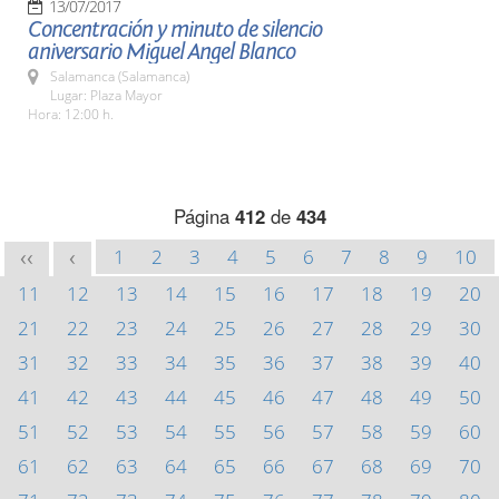
13/07/2017
Concentración y minuto de silencio
aniversario Miguel Angel Blanco
Salamanca (Salamanca)
Lugar: Plaza Mayor
Hora: 12:00 h.
Página
412
de
434
1
2
3
4
5
6
7
8
9
10
<<
<
11
12
13
14
15
16
17
18
19
20
21
22
23
24
25
26
27
28
29
30
31
32
33
34
35
36
37
38
39
40
41
42
43
44
45
46
47
48
49
50
51
52
53
54
55
56
57
58
59
60
61
62
63
64
65
66
67
68
69
70