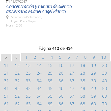
13/07/2017
Concentración y minuto de silencio
aniversario Miguel Angel Blanco
Salamanca (Salamanca)
Lugar: Plaza Mayor
Hora: 12:00 h.
Página
412
de
434
1
2
3
4
5
6
7
8
9
10
<<
<
11
12
13
14
15
16
17
18
19
20
21
22
23
24
25
26
27
28
29
30
31
32
33
34
35
36
37
38
39
40
41
42
43
44
45
46
47
48
49
50
51
52
53
54
55
56
57
58
59
60
61
62
63
64
65
66
67
68
69
70