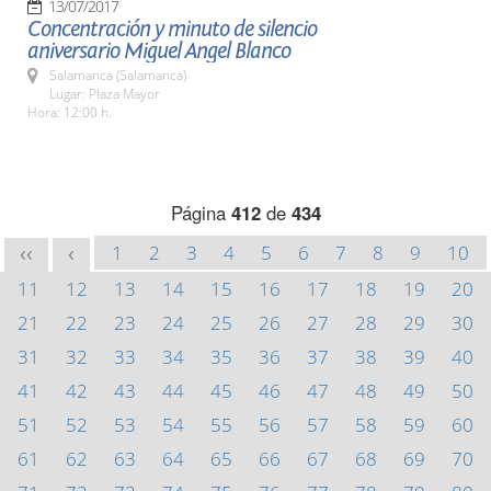
13/07/2017
Concentración y minuto de silencio
aniversario Miguel Angel Blanco
Salamanca (Salamanca)
Lugar: Plaza Mayor
Hora: 12:00 h.
Página
412
de
434
1
2
3
4
5
6
7
8
9
10
<<
<
11
12
13
14
15
16
17
18
19
20
21
22
23
24
25
26
27
28
29
30
31
32
33
34
35
36
37
38
39
40
41
42
43
44
45
46
47
48
49
50
51
52
53
54
55
56
57
58
59
60
61
62
63
64
65
66
67
68
69
70