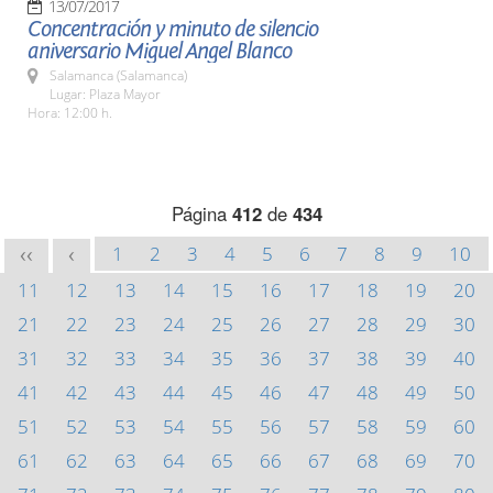
13/07/2017
Concentración y minuto de silencio
aniversario Miguel Angel Blanco
Salamanca (Salamanca)
Lugar: Plaza Mayor
Hora: 12:00 h.
Página
412
de
434
1
2
3
4
5
6
7
8
9
10
<<
<
11
12
13
14
15
16
17
18
19
20
21
22
23
24
25
26
27
28
29
30
31
32
33
34
35
36
37
38
39
40
41
42
43
44
45
46
47
48
49
50
51
52
53
54
55
56
57
58
59
60
61
62
63
64
65
66
67
68
69
70