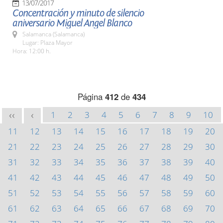
13/07/2017
Concentración y minuto de silencio
aniversario Miguel Angel Blanco
Salamanca (Salamanca)
Lugar: Plaza Mayor
Hora: 12:00 h.
Página
412
de
434
1
2
3
4
5
6
7
8
9
10
<<
<
11
12
13
14
15
16
17
18
19
20
21
22
23
24
25
26
27
28
29
30
31
32
33
34
35
36
37
38
39
40
41
42
43
44
45
46
47
48
49
50
51
52
53
54
55
56
57
58
59
60
61
62
63
64
65
66
67
68
69
70