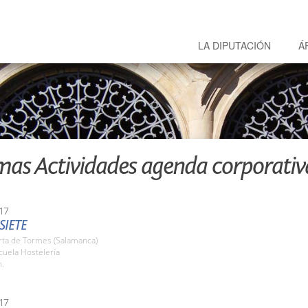
LA DIPUTACIÓN
Á
mas Actividades agenda corporativ
17
SIETE
rta de Tormes (Salamanca)
cuela Hostelería
h.
17