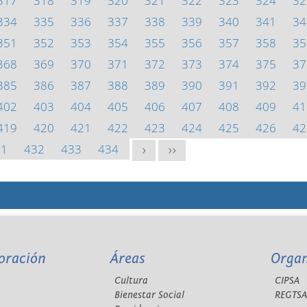
317
318
319
320
321
322
323
324
32
334
335
336
337
338
339
340
341
34
351
352
353
354
355
356
357
358
35
368
369
370
371
372
373
374
375
37
385
386
387
388
389
390
391
392
39
402
403
404
405
406
407
408
409
41
419
420
421
422
423
424
425
426
42
31
432
433
434
>
>>
oración
Áreas
Orga
Cultura
CIPSA
Bienestar Social
REGTS