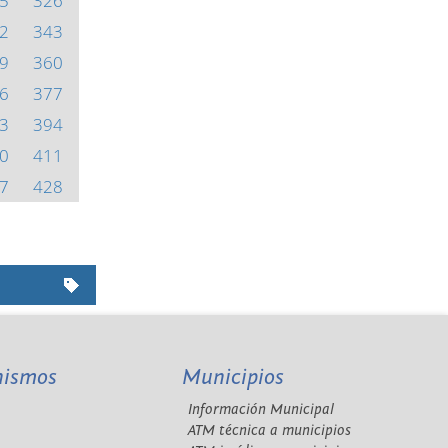
5
326
2
343
9
360
6
377
3
394
0
411
7
428
nismos
Municipios
Información Municipal
A
ATM técnica a municipios