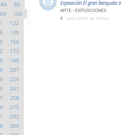
Exposición El gran banquete II
84
85
ARTE / EXPOSICIONES
04
105
Santa Marta de Tormes
1
122
8
139
5
156
2
173
9
190
6
207
3
224
0
241
7
258
4
275
1
292
8
309