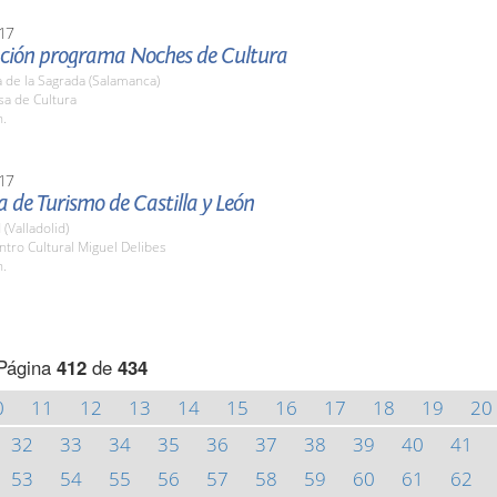
17
ción programa Noches de Cultura
 de la Sagrada (Salamanca)
sa de Cultura
h.
17
de Turismo de Castilla y León
 (Valladolid)
ntro Cultural Miguel Delibes
h.
Página
412
de
434
0
11
12
13
14
15
16
17
18
19
20
32
33
34
35
36
37
38
39
40
41
53
54
55
56
57
58
59
60
61
62