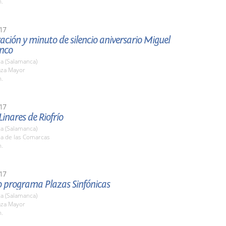
h.
17
ción y minuto de silencio aniversario Miguel
anco
a (Salamanca)
aza Mayor
h.
17
Linares de Riofrío
a (Salamanca)
la de las Comarcas
h.
17
o programa Plazas Sinfónicas
a (Salamanca)
aza Mayor
h.