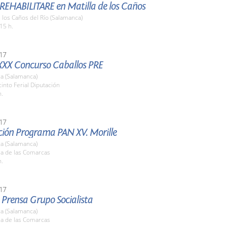
 REHABILITARE en Matilla de los Caños
e los Caños del Río (Salamanca)
15 h.
17
XXX Concurso Caballos PRE
a (Salamanca)
cinto Ferial Diputación
h.
17
ción Programa PAN XV. Morille
a (Salamanca)
la de las Comarcas
h.
17
 Prensa Grupo Socialista
a (Salamanca)
la de las Comarcas