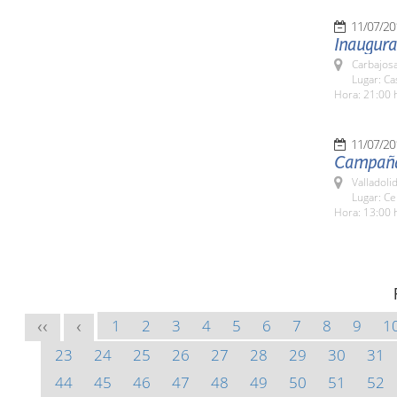
11/07/20
Inaugura
Carbajosa
Lugar: Ca
Hora: 21:00 
11/07/20
Campaña 
Valladolid
Lugar: Ce
Hora: 13:00 
1
2
3
4
5
6
7
8
9
1
<<
<
23
24
25
26
27
28
29
30
31
44
45
46
47
48
49
50
51
52