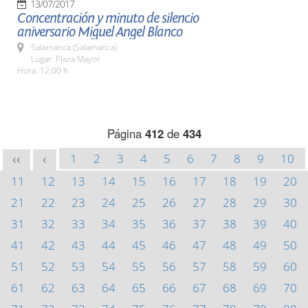
13/07/2017
Concentración y minuto de silencio
aniversario Miguel Angel Blanco
Salamanca (Salamanca)
Lugar: Plaza Mayor
Hora: 12:00 h.
Página
412
de
434
1
2
3
4
5
6
7
8
9
10
<<
<
11
12
13
14
15
16
17
18
19
20
21
22
23
24
25
26
27
28
29
30
31
32
33
34
35
36
37
38
39
40
41
42
43
44
45
46
47
48
49
50
51
52
53
54
55
56
57
58
59
60
61
62
63
64
65
66
67
68
69
70